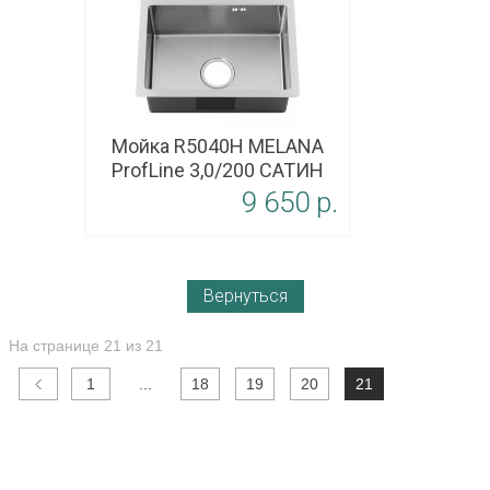
Мойка R5040H MELANA
ProfLine 3,0/200 САТИН
9 650 p.
В корзину
Вернуться
На странице 21 из 21
1
...
18
19
20
21